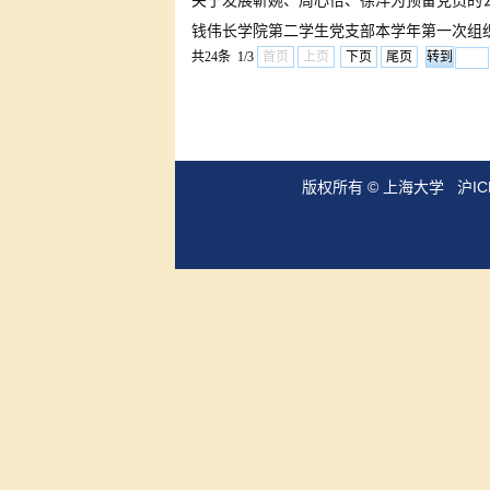
关于发展靳婉、周心怡、徐洋为预备党员的
钱伟长学院第二学生党支部本学年第一次组
共24条 1/3
首页
上页
下页
尾页
版权所有 ©
上海大学
沪IC