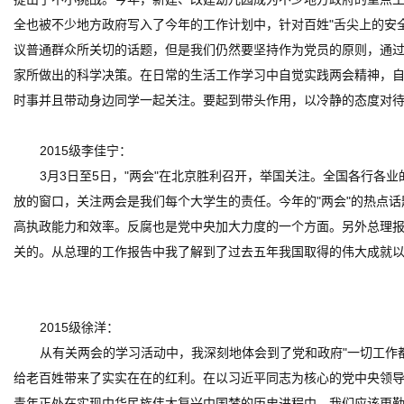
全也被不少地方政府写入了今年的工作计划中，针对百姓"舌尖上的安全
议普通群众所关切的话题，但是我们仍然要坚持作为党员的原则，通
家所做出的科学决策。在日常的生活工作学习中自觉实践两会精神，
时事并且带动身边同学一起关注。要起到带头作用，以冷静的态度对
2015级李佳宁：
3月3日至5日，"两会"在北京胜利召开，举国关注。全国各行
放的窗口，关注两会是我们每个大学生的责任。今年的"两会"的热点
高执政能力和效率。反腐也是党中央加大力度的一个方面。另外总理
关的。从总理的工作报告中我了解到了过去五年我国取得的伟大成就
2015级徐洋：
从有关两会的学习活动中，我深刻地体会到了党和政府"一切工作
给老百姓带来了实实在在的红利。在以习近平同志为核心的党中央领
青年正处在实现中华民族伟大复兴中国梦的历史进程中，我们应该更