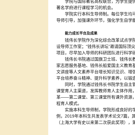
学院与国际著名高校联合，为学生提
著名学府进行课程学习的机会。
学院实行本科生导师制。每位学生均
导师引导，加强课外环节，强化学生自学
能力成长平台及成果
钱伟长学院作为深化综合改革试点学
设导师工作室；“钱伟长讲坛”邀请国际
项目，尽早加入导师的科研团队进行科学
钱伟长书院通过国旗卫士班、钱伟长
家志愿服务基地、钱伟长船爱国主义教育
文讲座等人文素养平台增长知识见识、增
平台培养奋斗精神、提升科学素养，以锻
同时，学院通过钱伟长书院学生自主
课堂育人主渠道，发挥教师育人主体作用，
革——第二课堂、第三课堂所有课外资源
程育人模式。
实施本科生导师制，学院形成良好的学风和
例，2019年本科生共发表学术论文7篇，
（上海大学有史以来第二次获此奖项），第