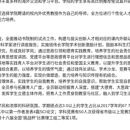
供丰富多样的海外交流和学习平台。学院的学生享有高比例推荐免试直升
可选择学院聘请的校内外优秀教授作为自己的导师，全方位进行个性化人
能力培养。
院，全面推动书院制的试点工作，构建与拔尖创新人才相对应的课内外联
顶尖科学家进行讲座报告；实施钱伟长学院学术创新激励计划，鼓励本科生
研究，形成良好学风；通过思政引领和德育实践教育，培养学生的社会责
教育思想宣讲团、党建平台等思政德育平台对学生进行理想信念和思想品
基地等实践育人平台对学生进行社会责任和爱国主义教育，以提升学生的
强综合素质，以培养学生的情怀气度；通过钱伟长讲坛、学术沙龙、竞赛
造学生的能力强度，实现价值塑造、能力培养与知识传授有机结合。
管理体系，实践学生的自我教育，培养学生的自我意识，帮助学生实现自我
全员参与拓展育人广度，全员联动挖掘育人深度，搭建“大德育、大思政”
，发挥学生立德主体作用，把育人工作贯穿到教室与社区，融入到学习生活
浓厚的科研氛围，学期绩点达3.0以上的学生占比从2017学年的67.7%上
其中以第一作者发表4篇SCI论文；学科竞赛有50人次获得省市级以上竞
十六届全国“挑战杯”比赛理工组二等奖1项。