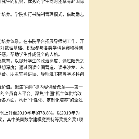
研究生的机会，优秀的学生同时还享有赴国际
才培养。学院实行书院制管理模式，借助励志
动培养体系。在书院平台拓展导师制工作、开
打好数理基础、积极参与各类学科竞赛和科创
任感，帮助学生养成健全的人格。
德教育，以提升学生的政治高度；通过阳光之
思想深度；通过阅读空间营造、读书沙龙、人
平台、朋辈辅导讲坛、导师进书院等学术科创
价值。聚焦“内圈”抓内容供给改革——第一
的全员育人平台。聚焦“中圈”抓主体供给改
各方面，构建“个性化、定制化培养”的全过
升至2019学年的78.8%。以2019年为
赛奖，其中美国数学建模竞赛特等奖提名奖1项