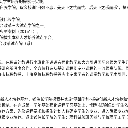
尖学生培养的探索与实践。
成立自强学院，取义校训“自强不息，先天下之忧而忧、后天下之乐而乐”，
为钱伟长学院。
综合改革三大试点学院之一。
典型案例（2015年）。
长学院拔尖本科人才培养试点平台。
综合改革试点院（系）
伍。在聘请外教进行小班化英语语言强化教学和大力引进国际名师为学生
关研究所深度合作，全方位打造从基础课程到专业课程的一流师资队伍。
海市特聘教授、上海高校特聘教授等杰出专家学者的课堂教学和学术引导
创新人才培养基地，钱伟长学院探索并实施“基础学科”拔尖创新人才培养和
出机制。在完成第一学年基础强化课程学习基础上，“理科试验班类”学生
培养方案、先修课程要求和招生计划人数确定学生的专业，进入后续专业培
后续专业培养。退出钱伟长学院的学生：理科试验班类参与学校理学工学I