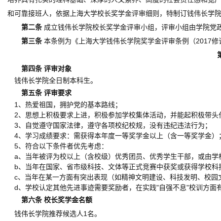
和可靠接班人，依据上海大学校长奖学金评审细则，特制订钱伟长学
第二条
成立钱伟长学院校长奖学金评审小组，评审小组由学院党
第三条
本条例为《上海大学钱伟长学院奖学金评审条例（
2017
修
第四条 评审对象
钱伟长学院全日制本科生。
第五条 评审要求
1
、热爱祖国，拥护党的基本路线；
2
、思想上积极要求上进，积极参加学校集体活动，并能起积极带头
3
、自觉遵守国家法律，遵守各项校纪校规，没有违纪违法行为；
4
、学习成绩要求：需获得本年度一等奖学金以上（含一等奖学金）
5
、符合以下条件者优先考虑：
a
、当年被评为校以上（含校级）优秀团员、优秀学生干部，或由学
b
、当年在国家、省市级科技、文体等正式竞赛中获奖或获得学校科
c
、当年在某一方面有突出表现（如精神文明建设、科技发明、校园
d
、学校认定其他先进事迹需要奖励者，在实践"自强不息"校训方面
第六条 校长奖学金名额
钱伟长学院推荐候选人
1
名。