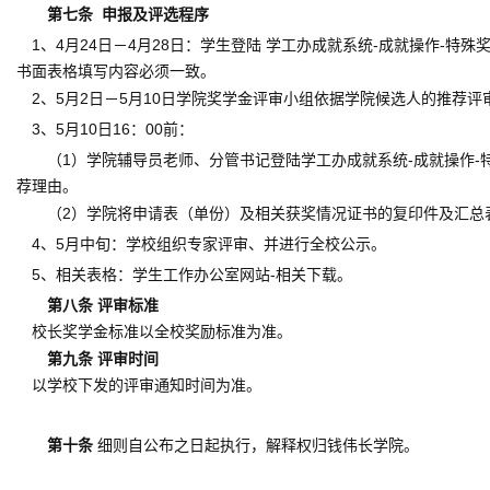
第七条
申报及评选程序
1
、
4
月
24
日－
4
月
28
日：学生登陆 学工办成就系统
-
成就操作
-
特殊
书面表格填写内容必须一致。
2
、
5
月
2
日－
5
月
10
日学院奖学金评审小组
依据学院候选人的推荐评
3
、
5
月
10
日
16
：
00
前：
（
1
）学院辅导员老师、分管书记登陆学工办成就系统
-
成就操作
-
荐理由。
（
2
）学院将申请表（单份）及相关获奖情况证书的复印件及汇总
4
、
5
月中旬：学校组织专家评审、并进行全校公示。
5
、相关表格：学生工作办公室网站
-
相关下载。
第八条 评审标准
校长奖学金标准以全校奖励标准为准。
第九条 评审时间
以学校下发的评审通知时间为准。
第十条
细则自公布之日起执行，解释权归钱伟长学院。