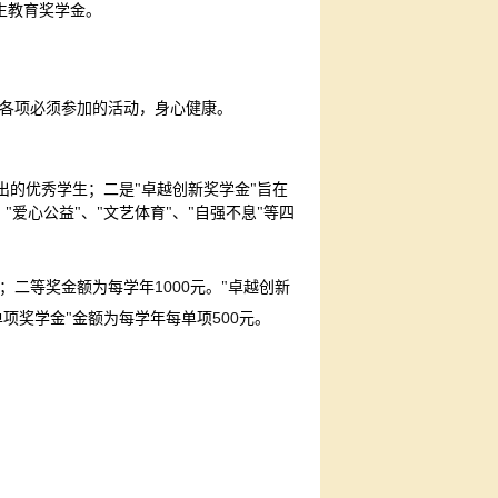
生教育奖学金。
各项必须参加的活动，身心健康。
出的优秀学生；二是"卓越创新奖学金"旨在
爱心公益"、"文艺体育"、"自强不息"等四
1000
；二等奖金额为每学年
元。"卓越创新
500
单项奖学金"金额为每学年每单项
元。