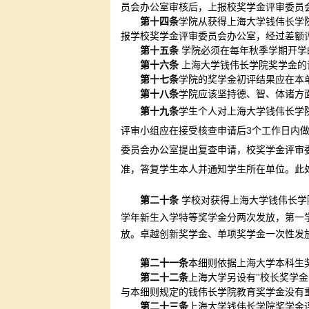
员会办公室审核后，上报校奖学金评审委员
第十四条
学院从获得上海大学钱伟长学
报学校奖学金评审委员会办公室，经过差额
第十五条
学院必须在每年秋季学期开学
第十六条
上海大学钱伟长学院奖学金的
第十七条
学院的奖学金初评结果应在本
第十八条
学院应该坚持德、智、体诸方
第十九条
学生个人对上海大学钱伟长学
3
评审小组应在接受核查申请后
个工作日内
委员会办公室提出复查申请，校奖学金评审
准，答复学生本人并通知学生所在单位。此
第二十条
学校对获得上海大学钱伟长学
学年新生入学特等奖学金分两次发放，第一
放。卓越创新奖学金、单项奖学金一次性发
第二十一条
本细则依据上海大学本科生
第二十二条
上海大学另设有"校长奖学金
与本细则规定的钱伟长学院教育奖学金没有
第二十三条
上海大学钱伟长学院奖学金