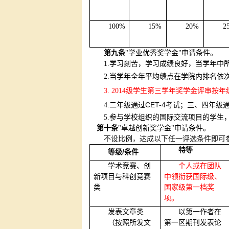
100%
15%
20%
2
第九条
"学业优秀奖学金"申请条件。
1.
学习刻苦，学习成绩良好，当学年中
2.
当学年全年平均绩点在学院内排名依
3. 2014
级学生第三学年奖学金评审按年
CET-4
4.
二年级通过
考试；三、四年级
5.
参与学校组织的国际交流项目的学生
第十条
"卓越创新奖学金"申请条件。
不设比例，达成以下任一评选条件即可
特等
/
等级
条件
学术竞赛、创
个人或在团队
新项目与科创竞赛
中领衔获国际级、
类
国家级第一档奖
项。
发表文章类
以第一作者在
（按照所发文
第一区期刊发表论