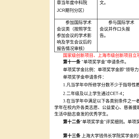
章当年度中科院
文。
JCR
期刊分区）
参加国际学术
参与国际学术
会议类（按照学生
会议并作口头报
参加会议的学术影
告。
响及学生会议后的
报告情况审核）
国家级创新项目、上海市级创新项目立
第十一条
"单项奖学金"申请条件。
单项奖学金比例：单项奖学金即"领导力
单项奖学金申请条件：
1.
凡当学年中所修学分数不少于指导性
CET-4
2.
二年级及以上学生通过
；
3.
在当学年中满足以下各类别条件之一
学年在校内外各类志愿、公益爱心、慈善援
生活中励志奋发的优秀学生。
第十二条
"单项奖学金"评奖细则。单项
第十三条
上海大学钱伟长学院奖学金的