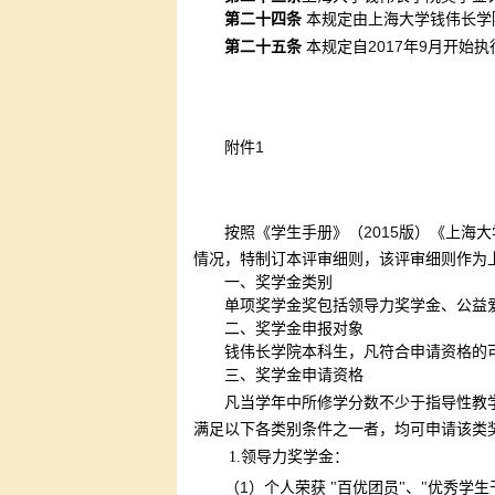
第二十四条
本规定由上海大学钱伟长学
2017
9
第二十五条
本规定自
年
月开始执
1
附件
2015
按照《学生手册》（
版）《上海大
情况，特制订本评审细则，该评审细则作为
一、奖学金类别
单项奖学金奖包括领导力奖学金、公益
二、奖学金申报对象
钱伟长学院本科生，凡符合申请资格的
三、奖学金申请资格
凡当学年中所修学分数不少于指导性教
满足以下各类别条件之一者，均可申请该类
1.
领导力奖学金：
1
（
）个人荣获 "百优团员"、"优秀学