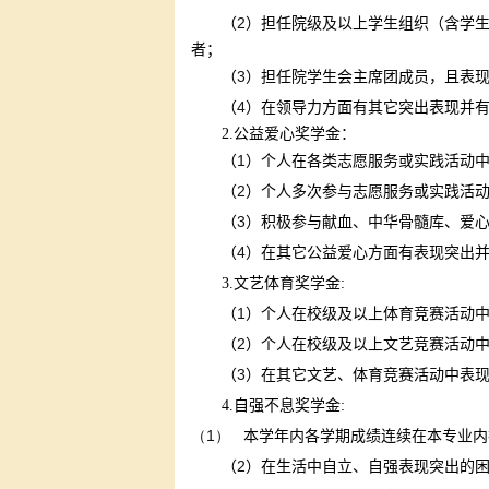
2
（
）担任院级及以上学生组织（含学
者；
3
（
）担任院学生会主席团成员，且表
4
（
）在领导力方面有其它突出表现并
2.
公益爱心奖学金：
1
（
）个人在各类志愿服务或实践活动
2
（
）个人多次参与志愿服务或实践活
3
（
）积极参与献血、中华骨髓库、爱
4
（
）在其它公益爱心方面有表现突出
:
3.
文艺体育奖学金
1
（
）个人在校级及以上体育竞赛活动
2
（
）个人在校级及以上文艺竞赛活动
3
（
）在其它文艺、体育竞赛活动中表
:
4.
自强不息奖学金
（1）
本学年内各学期成绩连续在本专业内
2
（
）在生活中自立、自强表现突出的