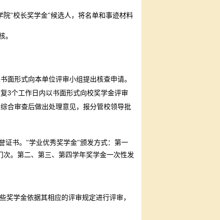
院"校长奖学金"候选人，将名单和事迹材料
核。
以书面形式向本单位评审小组提出核查申请。
3
答复
个工作日内以书面形式向校奖学金评审
、综合审查后做出处理意见，报分管校领导批
证书。"学业优秀奖学金"颁发方式：第一
门次。第二、第三、第四学年奖学金一次性发
，这些奖学金依据其相应的评审规定进行评审，