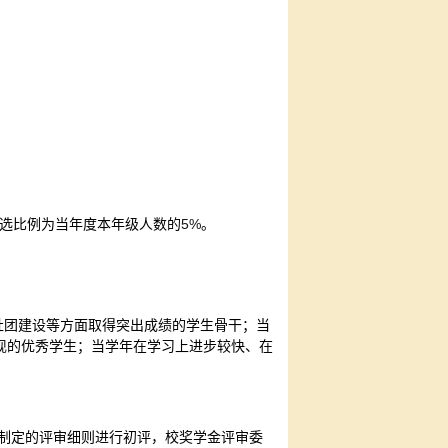
5%
评选比例为当年度本年级人数的
。
；
社团建设等方面取得突出成绩的学生骨干；当
现的优秀学生；当学年在学习上进步较快、在
制定的评审细则进行初评，校奖学金评审委