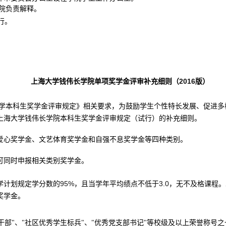
院负责解释。
行。
2016
上海大学钱伟长学院单项奖学金评审补充细则（
版）
学本科生奖学金评审规定》相关要求，为鼓励学生个性特长发展、促进多
上海大学钱伟长学院本科生奖学金评审规定（试行）的补充细则。
爱心奖学金、文艺体育奖学金和自强不息奖学金等四种类别。
可同时申报相关类别奖学金。
95%
3.0
学计划规定学分数的
，且当学年平均绩点不低于
，无不及格课程。
奖学金。
生干部"、"社区优秀学生标兵"、"优秀党支部书记"等校级及以上荣誉称号之