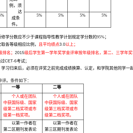
例，须
达
5%
5%
5%
5%
5%
成条
件。
所修学分数应不少于课程指导性教学计划规定学分数的
95%
；
3.0
次取各等级相应比例，
且平均绩点
以上；
2015
级排名；
级后学生第一学年奖学金评审按年级排名，第二、三学年奖
CET-6
通过
考试；
，学习归来后，必须在评奖之前完成成绩换算、认定，和学院其他同学一
参评。条件如下：
一等
二等
个人或在团队
个人或在团队
中获国际级、国家
中获国际级、国家
级第二档奖项或市
级第三档奖项或市
级第一档奖项。
级第二档奖项。
以第一作者在
以第一作者在
第二区期刊发表论
第三区期刊发表论