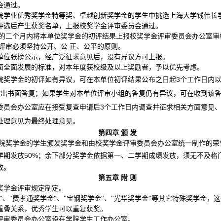
会通过。
院学业优秀奖学金特等奖、卓越创新奖学金的学生中挑选上海大学钱伟长学
评选后产生获奖名单，上报校奖学金评审委员会通过。
的二个月内将本单位奖学金的初评结果上报校奖学金评审委员会办公室审
评审必须坚持公开、公 正、公平的原则。
单位张榜公示，经广泛征求意见后，没有异议方可上报。
面全面发展的标准，对本年度获校级及以上奖励者，予以优先考虑。
3
院奖学金的初评如有异议，可在本单位初评结果公布之日起
个工作日内
做出书面答复；如果学生对本单位评审小组的答复仍有异议，可在收到该
3
委员会办公室应在接受复查申请后
个工作日内调查并征求相关方面意见
处理意见为最终处理意见。
第四章 颁 发
院奖学金的学生颁发奖学金和由校奖学金评审委员会办公室统一制作的荣誉
50%
学期发放
；余下部分奖学金依据第一、二学期成绩发放，须无不及格
放。
第五章 附 则
奖学金评审规定制定。
"、"费孝通奖学金"、"宝钢奖学金"、"光华奖学金"等其它特殊奖学金
重叠关系，优秀学生可以重复获奖。
评审委员会办公室设在学院学生工作办公室。