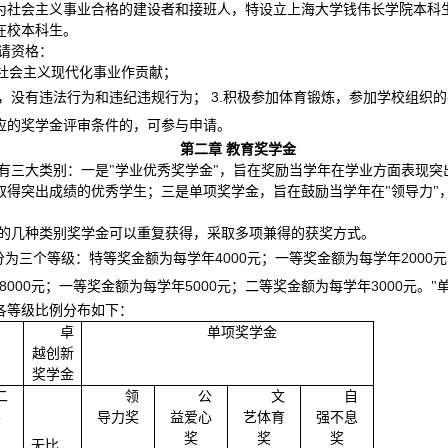
为社会主义事业合格的建设者和接班人，特设立上海大学钱伟长学院本科
在校本科生。
请资格：
社会主义现代化事业作贡献；
3.
，没有违法行为和违纪违规行为；
积极参加体育锻炼，参加学校组织的
应的奖学金评审条件的，可参与申请。
第二章 教育奖学金
有三大类别：一是"学业优秀奖学金"，旨在奖励当学年在学业方面表现突
得突出成绩的优秀学生；三是单项奖学金，旨在鼓励当学年在"领导力"，"
的几种类别奖学金可以重复获得，采取多项兼得的获奖方式。
4000
2000
分为三个等级：特等奖金额为每学年
元；一等奖金额为每学年
元
8000
5000
3000
元；一等奖金额为每学年
元；二等奖金额为每学年
元。"
各等级比例分布如下：
卓
单项奖学金
越创新
奖学金
二
领
公
文
自
奖
导力奖
益爱心
艺体育
强不息
奖
奖
奖
无比