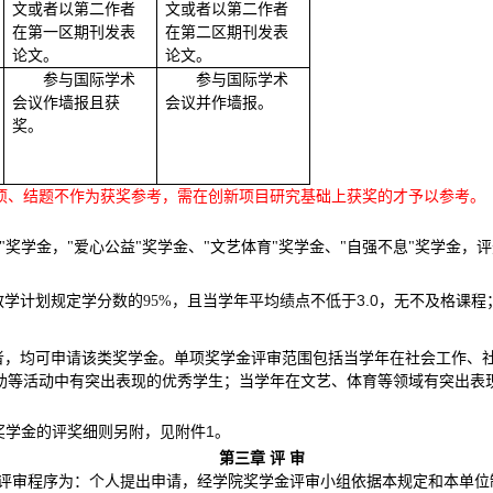
文或者以第二作者
文或者以第二作者
在第一区期刊发表
在第二区期刊发表
论文。
论文。
参与国际学术
参与国际学术
会议作墙报且获
会议并作墙报。
奖。
项、结题不作为获奖参考，需在创新项目研究基础上获奖的才予以参考。
"奖学金，"爱心公益"奖学金、"文艺体育"奖学金、"自强不息"奖学金，
且当学年平均绩点不低于
3.0
，无不及格课程
教学计划规定学分数的
95%
，
者，均可申请该类奖学金。单项奖学金评审范围包括当学年在社会工作、
助等活动中有突出表现的优秀学生；当学年在文艺、体育等领域有突出表
1
奖学金的评奖细则另附，见附件
。
第三章 评 审
评审程序为：个人提出申请，经学院奖学金评审小组依据本规定和本单位