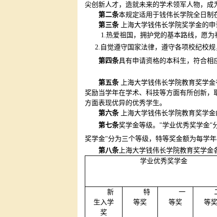
尖创新人才，造就未来的学术领军人物，成
第二条
本规定适用于钱伟长学院全日制
第三条
上海大学钱伟长学院奖学金的申
1.
热爱祖国，拥护党的基本路线，愿为
2.
自觉遵守国家法律，遵守各项校纪校规
第四条
具有申请资格的本科生，符合相
第五条
上海大学钱伟长学院教育奖学金
奖励当学年在学术、科技等方面有所创新，取
方面表现优异的优秀学生。
第六条
上海大学钱伟长学院教育奖学金
第七条
奖学金等级。"学业优秀奖学金"
奖学金"分为三个等级，特等奖金额为每学年
第八条
上海大学钱伟长学院教育奖学金
学业优秀奖学金
新
特
一
生入学
等奖
等奖
等
奖