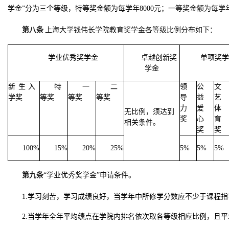
学金”分为三个等级，特等奖金额为每学年
8000
元；一等奖金额为每学
第八条
上海大学钱伟长学院教育奖学金各等级比例分布如下：
学业优秀奖学金
卓越创新奖
单项奖学
学金
新生入
特
一
二
领
公
文
学奖
等奖
等奖
等奖
导
益
艺
力
爱
体
无比例，须达
到
奖
心
育
相关
条件。
奖
奖
100%
15%
20%
25%
5%
5%
5%
第九条
“学业优秀奖学金”申请条件。
1.学习刻苦，学习成绩良好，当学年中所修学分数应不少于课程
2.当学年全年平均绩点在学院内排名依次取各等级相应比例，且平均