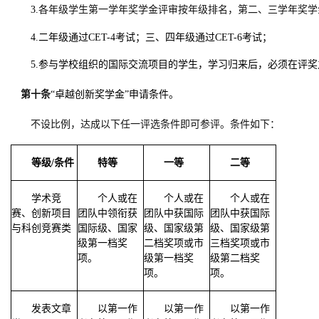
3.
各年级
学生第一学年奖学金评审按年级排名，第二、三学年奖学
4.二年级通过CET-4考试；三、四年级通过CET-6考试；
5.参与学校组织的国际交流项目的学生，学习归来后，必须在评
第十条
“卓越创新奖学金”申请条件。
不设比例，达成以下任一评选条件即可参评。条件如下：
等级
/
条件
特等
一等
二等
学术竞
个人或在
个人或在
个人或在
赛、创新项目
团队中领衔获
团队中获国际
团队中获国际
与科创竞赛类
国际级、国家
级、国家级第
级、国家级第
级第一档奖
二档奖项或市
三档奖项或市
项。
级第一档奖
级第二档奖
项。
项。
发表文章
以第一作
以第一作
以第一作