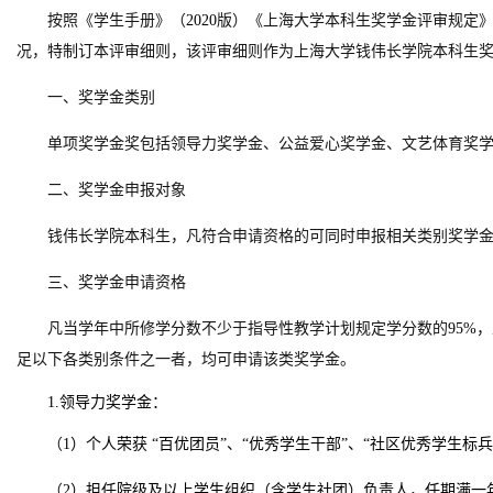
按照《学生手册》（
2020
版）《上海大学本科生奖学金评审规定
况，特制订本评审细则，该评审细则作为上海大学钱伟长学院本科生
一、奖学金类别
单项奖学金奖包括领导力奖学金、公益爱心奖学金、文艺体育奖
二、奖学金申报对象
钱伟长学院本科生，凡符合申请资格的可同时申报相关类别奖学
三、奖学金申请资格
凡当学年中所修学分数不少于指导性教学计划规定学分数的
95%
，
足以下各类别条件之一者，均可申请该类奖学金。
1.领导力奖学金：
（
1）个人荣获 “百优团员”、“优秀学生干部”、“社区优秀学生标
（
2）担任院级及以上学生组织（含学生社团）负责人，任期满一