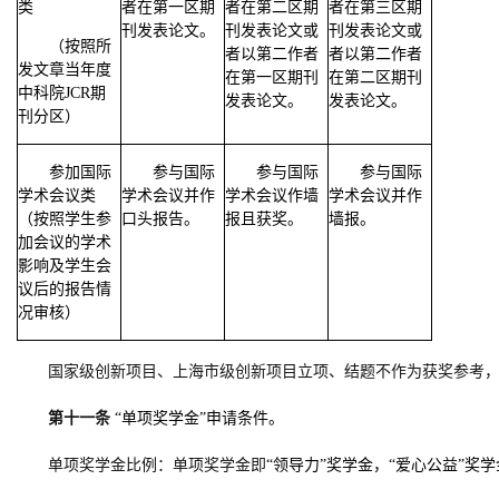
类
者在第一区期
者在第二区期
者在第三区期
刊发表论文。
刊发表论文或
刊发表论文或
（按照所
者以第二作者
者以第二作者
发文章当年度
在第一区期刊
在第二区期刊
中科院
JCR
期
发表论文。
发表论文。
刊分区）
参加国际
参与国际
参与国际
参与国际
学术会议类
学术会议并作
学术会议作墙
学术会议并作
（按照学生参
口头报告。
报且获奖。
墙报。
加会议的学术
影响及学生会
议后的报告情
况审核）
国家级创新项目、上海市级创新项目立项、结题不作为获奖参考
第十一条
“单项奖学金”申请条件。
单项奖学金比例：单项奖学金即
“领导力”奖学金，“爱心公益”奖