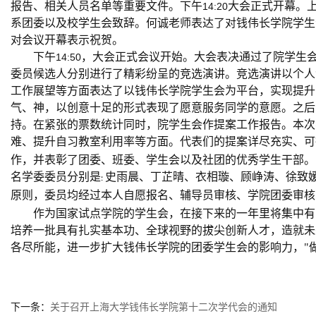
报告、相关人员名单等重要文件。下午
大会正式开幕。
14:20
系团委以及校学生会致辞。何诚老师表达了对钱伟长学院学生
对会议开幕表示祝贺。
下午
，大会正式会议开始。大会表决通过了院学生
14:50
委员候选人分别进行了精彩纷呈的竞选演讲。竞选演讲以个人
工作展望等方面表达了以钱伟长学院学生会为平台，实现提升
气、神，以创意十足的形式表现了愿意服务同学的意愿。之后
持。在紧张的票数统计同时，院学生会作提案工作报告。本次
难、提升自习教室利用率等方面。代表们的提案详尽充实、可
作，并表彰了团委、班委、学生会以及社团的优秀学生干部。
名学委委员分别是
史雨晨、丁芷晴、衣相璇、顾峥涛、徐致媛
:
原则，委员均经过本人自愿报名、辅导员审核、学院团委审核
作为国家试点学院的学生会，在接下来的一年里将集中有
培养一批具有扎实基本功、全球视野的拔尖创新人才，造就未
各尽所能，进一步扩大钱伟长学院的团委学生会的影响力，"
下一条：
关于召开上海大学钱伟长学院第十二次学代会的通知