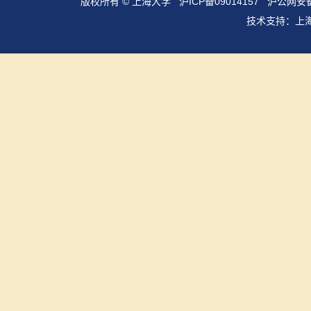
版权所有 ©
上海大学
沪ICP备09014157
沪公网安备3
技术支持：
上