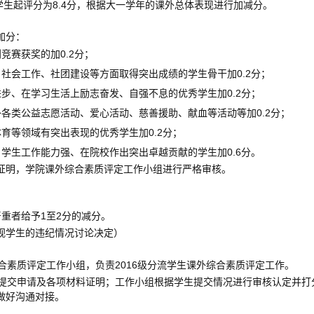
8.4
学生起评分为
分，根据大一学年的课外总体表现进行加减分。
加分：
0.2
创竞赛获奖的加
分；
0.2
、社会工作、社团建设等方面取得突出成绩的学生骨干加
分；
0.2
进步、在学习生活上励志奋发、自强不息的优秀学生加
分；
0.2
外各类公益志愿活动、爱心活动、慈善援助、献血等活动等加
分；
0.2
体育等领域有突出表现的优秀学生加
分；
0.6
、学生工作能力强、在院校作出突出卓越贡献的学生加
分。
证明，学院课外综合素质评定工作小组进行严格审核。
1
2
严重者给予
至
分的减分。
视学生的违纪情况讨论决定）
2016
合素质评定工作小组，负责
级分流学生课外综合素质评定工作。
提交申请及各项材料证明；工作小组根据学生提交情况进行审核认定并打
做好沟通对接。