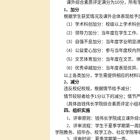
10
课外综合素质评定满分为
分，所有
1
、加分
根据学生获奖情况及课外总体表现给予
1
（
）学术科创加分：校级以上学术科
2
（
）领导力加分：当年度在学生工作
3
（
）自强不息加分：当年度学业明显
4
（
）公益爱心加分：参与当年度校内
5
（
）文艺体育加分：当年度在文艺、
6
（
）优秀卓越加分：当年度表现优异
以上各类加分，学生需提供相应的材料
2
、减分
违反校纪校规，根据情节给予减分：
1
情节较轻者给予
分以下的减分；情节
（具体由钱伟长学院综合素质评定小组
四、组织实施
1
、评审原则：钱伟长学院成立课外综
2
、评审流程：学生于夏季学期第一周
学院教务、招毕办、校学工办、社区学院等
3
、评审时间：夏季学期第一周。