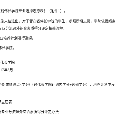
1
《钱伟长学院专业选择志愿表》（附件
）。
实施末位退出。对于留在钱伟长学院的学生，参照所填志愿，学院依据绩
专业分流课外综合素质得分评定相关流程。
业培养计划进行选课。
伟长学院。
钱伟长学院
3
017
年
月
/
+
务处成绩绩点×学分
（钱伟长学院计划内学分
选修学分），培养计划中没
择志愿表
类专业分流课外综合素质得分评定办法