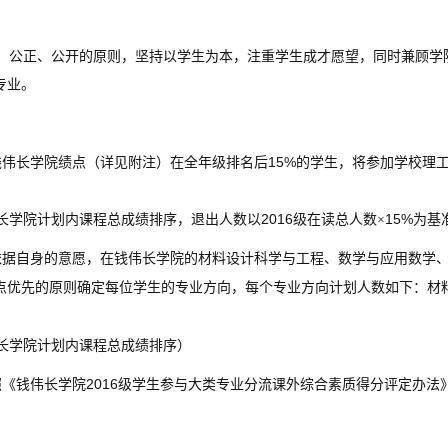
、公正、公开的原则，坚持以学生为本，注重学生成才愿望，同时兼顾学
专业。
15%
钱伟长学院绩点（详见附注）在全年级排名后
的学生，将参加学校理
2016
15%
长学院计划内课程总成绩排序，退出人数以
级在读总人数×
为基
依据自身的意愿，在钱伟长学院的材料设计科学与工程、数学与应用数学
点优先的原则确定每位学生的专业方向，每个专业方向计划人数如下：材
长学院计划内课程总成绩排序）
2016
照《钱伟长学院
级学生参与大类专业分流课外综合素质得分评定办法