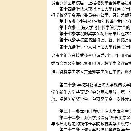
员会办公室审核后，上报校奖学金评审委员
第十四条
学院从获得上海大学钱伟长学
报学校奖学金评审委员会办公室，经过差额
第十五条
学院必须在每年秋季学期开学
第十六条
上海大学钱伟长学院奖学金的
第十七条
学院的奖学金初评结果应在本
第十八条
学院应该坚持德、智、体诸方
第十九条
学生个人对上海大学钱伟长学
3
评审小组应在接受核查申请后
个工作日内
委员会办公室提出复查申请，校奖学金评审
准，答复学生本人并通知学生所在单位。此
第二十条
学校对获得上海大学钱伟长学
学年新生入学特等奖学金分两次发放，第一
放。卓越创新奖学金、单项奖学金一次性发
第二十一条
本细则依据上海大学本科生
第二十二条
上海大学另设有"校长奖学金
与本细则规定的钱伟长学院教育奖学金没有
第二十三条
上海大学钱伟长学院奖学金