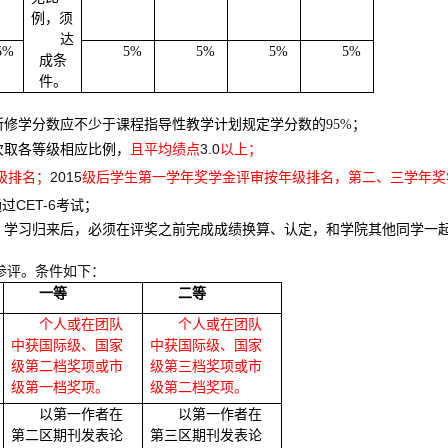
例，须
达
5%
5%
5%
5%
5%
成条
件。
所修学分数应不少于课程指导性教学计划规定学分数的
95%
；
3.0
次取各等级相应比例，
且平均绩点
以上；
2015
级排名；
级后学生第一学年奖学金评审按年级排名，第二、三学年奖
CET-6
通过
考试；
，学习归来后，必须在评奖之前完成成绩换算、认定，和学院其他同学一
参评。条件如下：
一等
二等
个人或在团队
个人或在团队
中获国际级、国家
中获国际级、国家
级第二档奖项或市
级第三档奖项或市
级第一档奖项。
级第二档奖项。
以第一作者在
以第一作者在
第二区期刊发表论
第三区期刊发表论