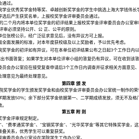
会通过。
院学业优秀奖学金特等奖、卓越创新奖学金的学生中挑选上海大学钱伟长学
评选后产生获奖名单，上报校奖学金评审委员会通过。
的二个月内将本单位奖学金的初评结果上报校奖学金评审委员会办公室审
评审必须坚持公开、公 正、公平的原则。
单位张榜公示，经广泛征求意见后，没有异议方可上报。
面全面发展的标准，对本年度获校级及以上奖励者，予以优先考虑。
3
院奖学金的初评如有异议，可在本单位初评结果公布之日起
个工作日内
做出书面答复；如果学生对本单位评审小组的答复仍有异议，可在收到该
3
委员会办公室应在接受复查申请后
个工作日内调查并征求相关方面意见
处理意见为最终处理意见。
第四章 颁 发
院奖学金的学生颁发奖学金和由校奖学金评审委员会办公室统一制作的荣誉
50%
学期发放
；余下部分奖学金依据第一、二学期成绩发放，须无不及格
放。
第五章 附 则
奖学金评审规定制定。
"、"费孝通奖学金"、"宝钢奖学金"、"光华奖学金"等其它特殊奖学金
重叠关系，优秀学生可以重复获奖。
评审委员会办公室设在学院学生工作办公室。