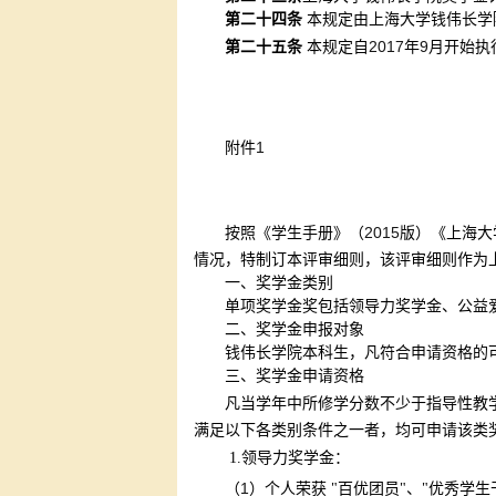
第二十四条
本规定由上海大学钱伟长学
2017
9
第二十五条
本规定自
年
月开始执
1
附件
2015
按照《学生手册》（
版）《上海大
情况，特制订本评审细则，该评审细则作为
一、奖学金类别
单项奖学金奖包括领导力奖学金、公益
二、奖学金申报对象
钱伟长学院本科生，凡符合申请资格的
三、奖学金申请资格
凡当学年中所修学分数不少于指导性教
满足以下各类别条件之一者，均可申请该类
1.
领导力奖学金：
1
（
）个人荣获 "百优团员"、"优秀学