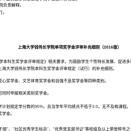
院负责解释。
行。
2016
上海大学钱伟长学院单项奖学金评审补充细则（
版）
学本科生奖学金评审规定》相关要求，为鼓励学生个性特长发展、促进多
上海大学钱伟长学院本科生奖学金评审规定（试行）的补充细则。
爱心奖学金、文艺体育奖学金和自强不息奖学金等四种类别。
可同时申报相关类别奖学金。
95%
3.0
学计划规定学分数的
，且当学年平均绩点不低于
，无不及格课程。
奖学金。
生干部"、"社区优秀学生标兵"、"优秀党支部书记"等校级及以上荣誉称号之