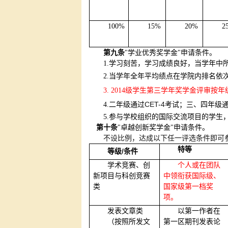
100%
15%
20%
2
第九条
"学业优秀奖学金"申请条件。
1.
学习刻苦，学习成绩良好，当学年中
2.
当学年全年平均绩点在学院内排名依
3. 2014
级学生第三学年奖学金评审按年
CET-4
4.
二年级通过
考试；三、四年级
5.
参与学校组织的国际交流项目的学生
第十条
"卓越创新奖学金"申请条件。
不设比例，达成以下任一评选条件即可
特等
/
等级
条件
学术竞赛、创
个人或在团队
新项目与科创竞赛
中领衔获国际级、
类
国家级第一档奖
项。
发表文章类
以第一作者在
（按照所发文
第一区期刊发表论