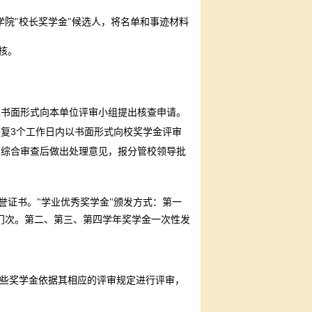
院"校长奖学金"候选人，将名单和事迹材料
核。
以书面形式向本单位评审小组提出核查申请。
3
答复
个工作日内以书面形式向校奖学金评审
、综合审查后做出处理意见，报分管校领导批
证书。"学业优秀奖学金"颁发方式：第一
门次。第二、第三、第四学年奖学金一次性发
，这些奖学金依据其相应的评审规定进行评审，