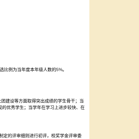
5%
评选比例为当年度本年级人数的
。
；
社团建设等方面取得突出成绩的学生骨干；当
现的优秀学生；当学年在学习上进步较快、在
制定的评审细则进行初评，校奖学金评审委