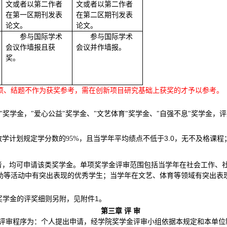
文或者以第二作者
文或者以第二作者
在第一区期刊发表
在第二区期刊发表
论文。
论文。
参与国际学术
参与国际学术
会议作墙报且获
会议并作墙报。
奖。
项、结题不作为获奖参考，需在创新项目研究基础上获奖的才予以参考。
"奖学金，"爱心公益"奖学金、"文艺体育"奖学金、"自强不息"奖学金，
且当学年平均绩点不低于
3.0
，无不及格课程
教学计划规定学分数的
95%
，
者，均可申请该类奖学金。单项奖学金评审范围包括当学年在社会工作、
助等活动中有突出表现的优秀学生；当学年在文艺、体育等领域有突出表
1
奖学金的评奖细则另附，见附件
。
第三章 评 审
评审程序为：个人提出申请，经学院奖学金评审小组依据本规定和本单位