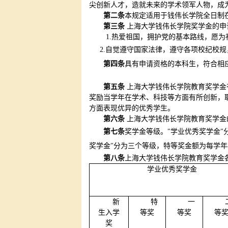
尖创新人才，造就未来的学术领军人物，成
第二条
本规定适用于钱伟长学院全日制
第三条
上海大学钱伟长学院奖学金的申
1.
热爱祖国，拥护党的基本路线，愿为
2.
自觉遵守国家法律，遵守各项校纪校规
第四条
具有申请资格的本科生，符合相
第五条
上海大学钱伟长学院教育奖学金
奖励当学年在学术、科技等方面有所创新，取
方面表现优异的优秀学生。
第六条
上海大学钱伟长学院教育奖学金
第七条
奖学金等级。"学业优秀奖学金"
奖学金"分为三个等级，特等奖金额为每学年
第八条
上海大学钱伟长学院教育奖学金
学业优秀奖学金
新
特
一
生入学
等奖
等奖
等
奖