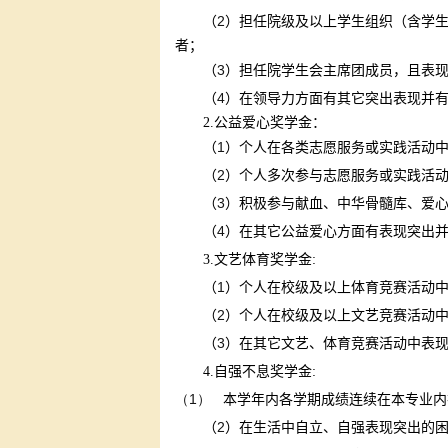
2
（
）担任院级及以上学生组织（含学
者；
3
（
）担任院学生会主席团成员，且表
4
（
）在领导力方面有其它突出表现并
2.
公益爱心奖学金：
1
（
）个人在各类志愿服务或实践活动
2
（
）个人多次参与志愿服务或实践活
3
（
）积极参与献血、中华骨髓库、爱
4
（
）在其它公益爱心方面有表现突出
:
3.
文艺体育奖学金
1
（
）个人在校级及以上体育竞赛活动
2
（
）个人在校级及以上文艺竞赛活动
3
（
）在其它文艺、体育竞赛活动中表
:
4.
自强不息奖学金
（1）
本学年内各学期成绩连续在本专业内
2
（
）在生活中自立、自强表现突出的