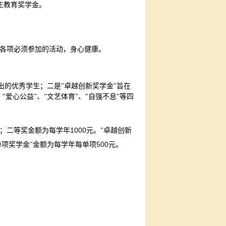
生教育奖学金。
各项必须参加的活动，身心健康。
出的优秀学生；二是"卓越创新奖学金"旨在
爱心公益"、"文艺体育"、"自强不息"等四
1000
；二等奖金额为每学年
元。"卓越创新
500
单项奖学金"金额为每学年每单项
元。