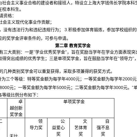
为社会主义事业合格的建设者和接班人，特设立上海大学钱伟长学院本科
在校本科生。
请资格：
社会主义现代化事业作贡献；
3.
，没有违法行为和违纪违规行为；
积极参加体育锻炼，参加学校组织的
应的奖学金评审条件的，可参与申请。
第二章 教育奖学金
有三大类别：一是"学业优秀奖学金"，旨在奖励当学年在学业方面表现突
得突出成绩的优秀学生；三是单项奖学金，旨在鼓励当学年在"领导力"，"
的几种类别奖学金可以重复获得，采取多项兼得的获奖方式。
4000
2000
分为三个等级：特等奖金额为每学年
元；一等奖金额为每学年
元
8000
5000
3000
元；一等奖金额为每学年
元；二等奖金额为每学年
元。"
各等级比例分布如下：
卓
单项奖学金
越创新
奖学金
二
领
公
文
自
奖
导力奖
益爱心
艺体育
强不息
奖
奖
奖
无比