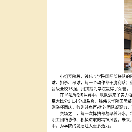
小组赛阶段，钱伟长学院国际部联队的
球、扣杀、吊球，每一个动作都干脆利落；
晋级全校16强，用拼搏为学院赢得了荣誉。
在16进8的淘汰赛中，联队迎来了实
至大比分2:1才分出胜负，钱伟长学院国际
则举杯同庆，败则并肩再战”的团队凝聚力
赛场之上，每一次挥拍都凝聚着汗水，
职工团结协作、积极进取的精神风貌。未来
中，为学院的发展注入更多活力。