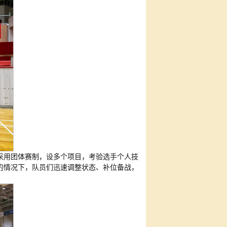
采用团体赛制，设多个项目，考验选手个人技
的情况下，队员们迅速调整状态、补位备战，