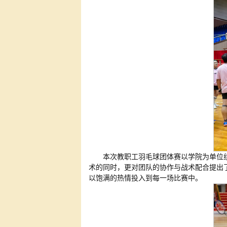
本次教职工羽毛球团体赛以学院为单位
术的同时，更对团队的协作与战术配合提出
以饱满的热情投入到每一场比赛中。