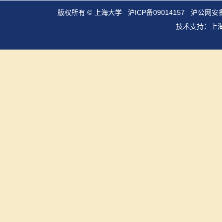
版权所有 ©
上海大学
沪ICP备09014157
沪公网安备3
技术支持：
上