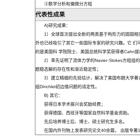
③数学分析和偏微分方程
代表性成果
A)研究成果：
1）全球首次提出全新的两类基于构形力的固固相变的相
外也已经吸引了其它一些国际专家的研究兴趣。它 们
的是美国科 学院院士、美国总统科学奖获得者Cahn
2）率先证明了流体力学的Navier-Stokes
题稳态解的存在性和渐近稳定性；
3）建立精细的先验估计，解决了美国布朗大学著名
组Dirichlet初边值问题的适定性。
B) 其它：
获得日本学术振兴会奖励经费；
获得德国、西班牙等国家自然科学基金资助。
先后培养博士后、博士、硕士研究生多名。
在国内外刊物上发表研究论文40余篇， 出版专著