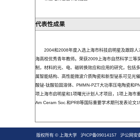
代表性成果
2004和2008年度入选上海市科技启明星及跟踪人
海高校优秀青年教师。荣获2009上海市自然科学三
制，材料的光、电、磁转换效应和应用的研究，包括多
属智能结构、高性能微波介质陶瓷和新型铋系可见光催
酸铋-钛酸铅固溶体、PMMN-PZT大功率压电陶瓷和
项上海市启明星和1项曙光计划人才项目，1项上海市重
Am Ceram Soc.和PRB等国际重要学术期刊发表论
版权所有 ©
上海大学
沪ICP备09014157
沪公网安备3