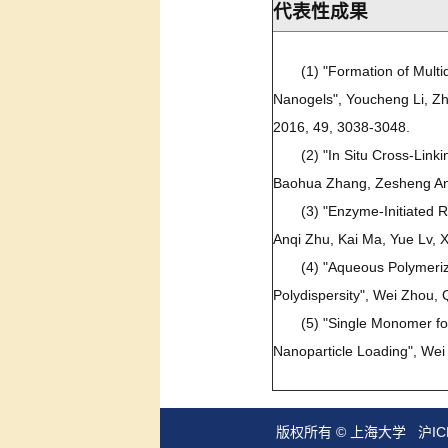
代表性成果
(1) "Formation of Mult
Nanogels", Youcheng Li, Zh
2016, 49, 3038-3048.
(2) "In Situ Cross-Lin
Baohua Zhang, Zesheng An*
(3) "Enzyme-Initiated 
Anqi Zhu, Kai Ma, Yue Lv,
(4) "Aqueous Polymeriz
Polydispersity", Wei Zhou,
(5) "Single Monomer fo
Nanoparticle Loading", Wei
版权所有 ©
上海大学
沪IC