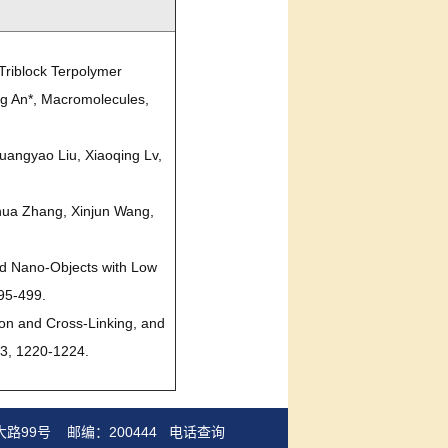
Triblock Terpolymer
ng An*, Macromolecules,
Guangyao Liu, Xiaoqing Lv,
ohua Zhang, Xinjun Wang,
ed Nano-Objects with Low
95-499.
ion and Cross-Linking, and
 3, 1220-1224.
路99号 邮编：200444
电话查询