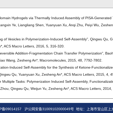
idomain Hydrogels via Thermally Induced Assembly of PISA-Generated 
angxin Ye, Liangliang Shen, Yuanyuan Xu, Anqi Zhu, Peiyi Wu, Zeshe
king of Vesicles in Polymerization-Induced Self-Assembly", Qingwu Qu, 
, ACS Macro Letters, 2016, 5, 316-320.
Reversible Addition-Fragmentation Chain Transfer Polymerization", Ba
 Xiao Wang, Zesheng An*, Macromolecules, 2015, 48, 7792-7802.
ation-Induced Self-Assembly for the Synthesis of Ketone-Functionaliz
 Qingwu Qu, Yuanyuan Xu, Zesheng An*, ACS Macro Letters, 2015, 4, 4
r Multiple Tasks: Polymerization Induced Self-Assembly, Functionalizat
 Zhou, Qingwu Qu, Weijun Yu, Zesheng An*, ACS Macro Letters, 2014,
P备09014157
沪公网安备31009102000049号
地址：上海市宝山区上大