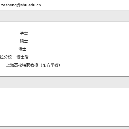
.zesheng@shu.edu.cn
大学 学士
大学 硕士
工学院 博士
芭拉分校 博士后
教授 上海高校特聘教授（东方学者）