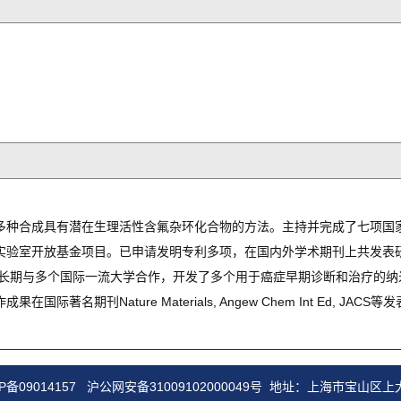
多种合成具有潜在生理活性含氟杂环化合物的方法。主持并完成了七项国
实验室开放基金项目。已申请发明专利多项，在国内外学术期刊上共发表研
 长期与多个国际一流大学合作，开发了多个用于癌症早期诊断和治疗的纳
著名期刊Nature Materials, Angew Chem Int Ed, JACS等
P备09014157
沪公网安备31009102000049号
地址：上海市宝山区上大