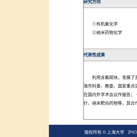
研究方向
①有机氟化学
②纳米药物化学
代表性成果
利用含氟砌块，发展了
海市科委、教委、国家重点
在国内外学术会议作报告；
针、纳米靶向药物等，其合作成果在国际
版权所有 ©
上海大学
沪IC