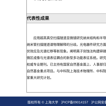
代表性成果
应用超高真空扫描隧道显微镜研究纳米结构和半
纳米管扫描隧道谱物理解释的分歧。光电器件研究方
伏效应及光谱红移等新现象。阐明离子刻蚀法构建碲
微区成像与光谱表征耦合的新型多功能表征系统。研究成果发表于Phys.
权威专业期刊。已主持有国家自然基金面上、人事部
自然基金重点项目。与中科院上海技术物理所、中科
家重大研究计划。
版权所有 ©
上海大学
沪ICP备09014157
沪公网安备3