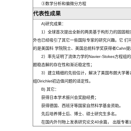
③数学分析和偏微分方程
代表性成果
A)研究成果：
1）全球首次提出全新的两类基于构形力的固固相变的相
外也已经吸引了其它一些国际专家的研究兴趣。它 们
的是美国科 学院院士、美国总统科学奖获得者Cahn
2）率先证明了流体力学的Navier-Stokes
题稳态解的存在性和渐近稳定性；
3）建立精细的先验估计，解决了美国布朗大学著名
组Dirichlet初边值问题的适定性。
B) 其它：
获得日本学术振兴会奖励经费；
获得德国、西班牙等国家自然科学基金资助。
先后培养博士后、博士、硕士研究生多名。
在国内外刊物上发表研究论文40余篇， 出版专著