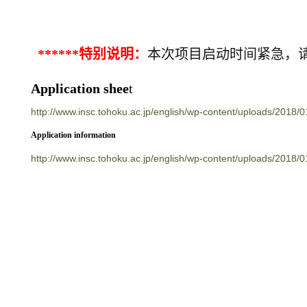
******
特别说明：
本次项目启动时间紧急，
Application shee
t
http://www.insc.tohoku.ac.jp/english/wp-content/uploads/2018/
Application information
http://www.insc.tohoku.ac.jp/english/wp-content/uploads/2018